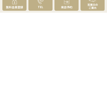
選べる4つの見学コース
営業日の
TEL
無料会員登録
来店予約
ご案内
リフォーム・建築・住み替えのご相談
購入お役立ち情報
住まい探しのトータルプランニング
不動産購入の基礎知識
資金計画はどう立てる？
物件の選び方
草加・八潮の魅力百選
よくあるご質問 - 買いたい
売りたい
売りたいTOP
無料査定
AI物件査定
訪問査定
相場情報データベース
手残りを増やす
不動産売却にかかる費用と税金
不動産を好条件で売る方法
不動産の売却方法
スムーズに売る
不動産コラム
不動産売却の基礎知識