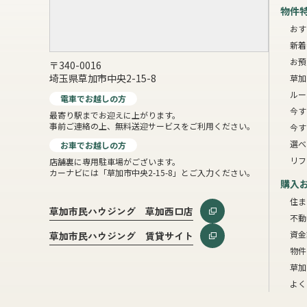
物件
おす
新着
お預
〒340-0016
埼玉県草加市中央2-15-8
草加
ルー
電車でお越しの方
今す
最寄り駅までお迎えに上がります。
事前ご連絡の上、無料送迎サービスをご利用ください。
今す
選べ
お車でお越しの方
リフ
店舗裏に専用駐車場がございます。
カーナビには「草加市中央2-15-8」とご入力ください。
購入
住ま
草加市民ハウジング 草加西口店
不動
資金
草加市民ハウジング 賃貸サイト
物件
草加
よく