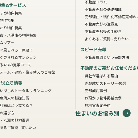
不動産コラム
特集&サービス
不動産売却の基礎知識
すめ物件特集
売却理由・物件別
不動産売却の
物件特集
不動産売却の注意点
かり物件特集
不動産売却後の手続き
市・八潮市の物件特集
よくあるご質問 - 売りたい
ムツアー
スピード売却
ぐ見られる一戸建て
ぐ見られるマンション
不動産買取という売却方法
る4つの見学コース
不動産のご売却お任せくださ
ォーム・建築・住み替えのご相談
弊社が選ばれる理由
お役立ち情報
売却成功ストーリー40選
い探しのトータルプランニング
売却成約事例
産購入の基礎知識
お預かり物件掲載実例
計画はどう立てる？
無料実査定予約
住まいのお悩み別
の選び方
・八潮の魅力百選
あるご質問 - 買いたい