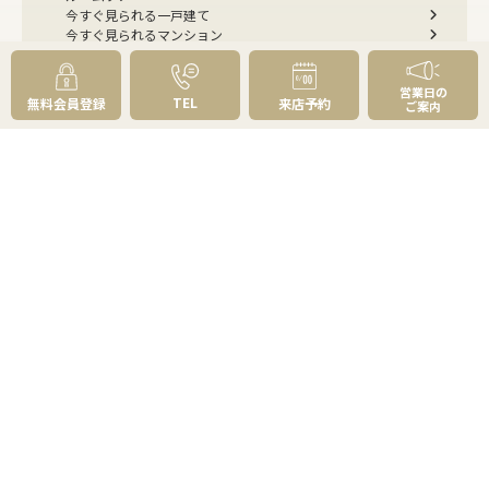
今すぐ見られる一戸建て
今すぐ見られるマンション
選べる4つの見学コース
リフォーム・建築・住み替えのご相談
営業日の
購入お役立ち情報
TEL
無料会員登録
来店予約
ご案内
住まい探しのトータルプランニング
不動産購入の基礎知識
資金計画はどう立てる？
物件の選び方
草加・八潮の魅力百選
よくあるご質問 - 買いたい
売りたい
売りたいTOP
無料査定
AI物件査定
訪問査定
相場情報データベース
手残りを増やす
不動産売却にかかる費用と税金
不動産を好条件で売る方法
不動産の売却方法
スムーズに売る