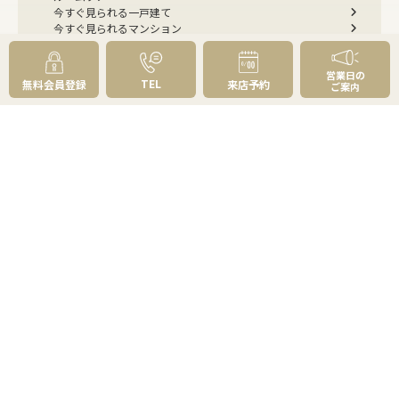
今すぐ見られる一戸建て
今すぐ見られるマンション
選べる4つの見学コース
リフォーム・建築・住み替えのご相談
営業日の
購入お役立ち情報
TEL
無料会員登録
来店予約
ご案内
住まい探しのトータルプランニング
不動産購入の基礎知識
資金計画はどう立てる？
物件の選び方
草加・八潮の魅力百選
よくあるご質問 - 買いたい
売りたい
売りたいTOP
無料査定
AI物件査定
訪問査定
相場情報データベース
手残りを増やす
不動産売却にかかる費用と税金
不動産を好条件で売る方法
不動産の売却方法
スムーズに売る