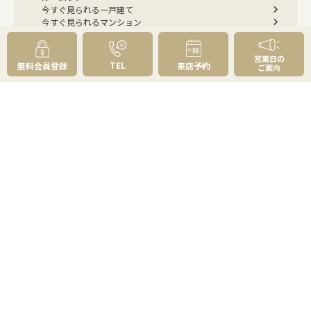
今すぐ見られる一戸建て
今すぐ見られるマンション
選べる4つの見学コース
リフォーム・建築・住み替えのご相談
営業日の
購入お役立ち情報
TEL
無料会員登録
来店予約
ご案内
住まい探しのトータルプランニング
不動産購入の基礎知識
資金計画はどう立てる？
物件の選び方
草加・八潮の魅力百選
よくあるご質問 - 買いたい
売りたい
売りたいTOP
無料査定
AI物件査定
訪問査定
相場情報データベース
手残りを増やす
不動産売却にかかる費用と税金
不動産を好条件で売る方法
不動産の売却方法
スムーズに売る