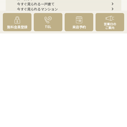
今すぐ見られる一戸建て
今すぐ見られるマンション
選べる4つの見学コース
リフォーム・建築・住み替えのご相談
営業日の
購入お役立ち情報
TEL
無料会員登録
来店予約
ご案内
住まい探しのトータルプランニング
不動産購入の基礎知識
資金計画はどう立てる？
物件の選び方
草加・八潮の魅力百選
よくあるご質問 - 買いたい
売りたい
売りたいTOP
無料査定
AI物件査定
訪問査定
相場情報データベース
手残りを増やす
不動産売却にかかる費用と税金
不動産を好条件で売る方法
不動産の売却方法
スムーズに売る