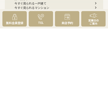
今すぐ見られる一戸建て
今すぐ見られるマンション
選べる4つの見学コース
リフォーム・建築・住み替えのご相談
営業日の
購入お役立ち情報
TEL
無料会員登録
来店予約
ご案内
住まい探しのトータルプランニング
不動産購入の基礎知識
資金計画はどう立てる？
物件の選び方
草加・八潮の魅力百選
よくあるご質問 - 買いたい
売りたい
売りたいTOP
無料査定
AI物件査定
訪問査定
相場情報データベース
手残りを増やす
不動産売却にかかる費用と税金
不動産を好条件で売る方法
不動産の売却方法
スムーズに売る